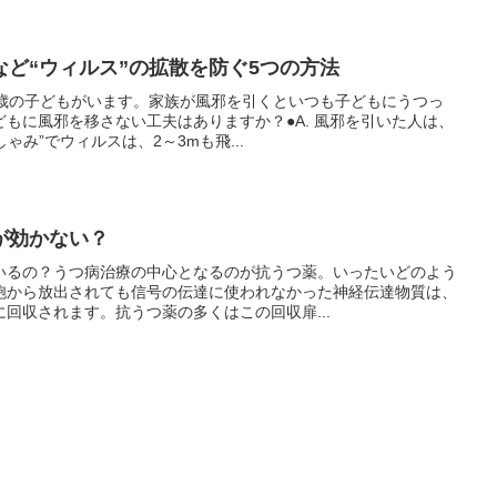
ど“ウィルス”の拡散を防ぐ5つの方法
3歳の子どもがいます。家族が風邪を引くといつも子どもにうつっ
もに風邪を移さない工夫はありますか？●A. 風邪を引いた人は、
ゃみ”でウィルスは、2～3mも飛...
が効かない？
いるの？うつ病治療の中心となるのが抗うつ薬。いったいどのよう
胞から放出されても信号の伝達に使われなかった神経伝達物質は、
回収されます。抗うつ薬の多くはこの回収扉...