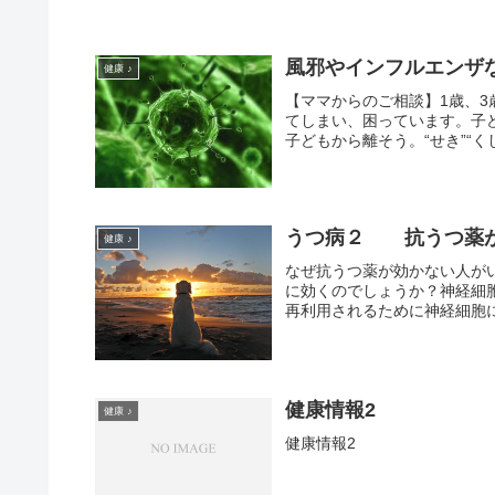
風邪やインフルエンザな
健康 ♪
【ママからのご相談】1歳、
てしまい、困っています。子ど
子どもから離そう。“せき”“くし
うつ病２ 抗うつ薬
健康 ♪
なぜ抗うつ薬が効かない人が
に効くのでしょうか？神経細
再利用されるために神経細胞に
健康情報2
健康 ♪
健康情報2