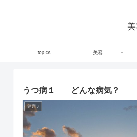
美
topics
美容
うつ病１ どんな病気？
健康 ♪