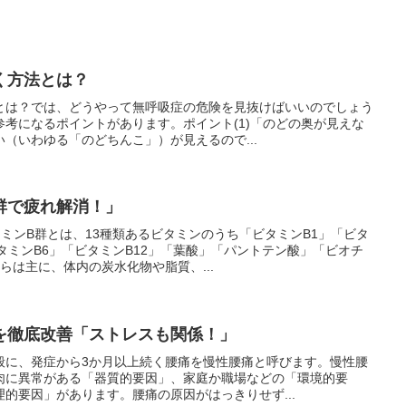
く方法とは？
とは？では、どうやって無呼吸症の危険を見抜けばいいのでしょう
考になるポイントがあります。ポイント(1)「のどの奥が見えな
（いわゆる「のどちんこ」）が見えるので...
群で疲れ解消！」
ミンB群とは、13種類あるビタミンのうち「ビタミンB1」「ビタ
タミンB6」「ビタミンB12」「葉酸」「パントテン酸」「ビオチ
らは主に、体内の炭水化物や脂質、...
を徹底改善「ストレスも関係！」
般に、発症から3か月以上続く腰痛を慢性腰痛と呼びます。慢性腰
肉に異常がある「器質的要因」、家庭か職場などの「環境的要
的要因」があります。腰痛の原因がはっきりせず...