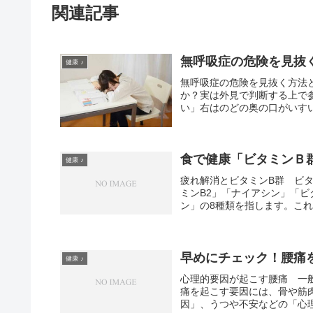
関連記事
無呼吸症の危険を見抜
健康 ♪
無呼吸症の危険を見抜く方法
か？実は外見で判断する上で参
い」右はのどの奥の口がいすい
食で健康「ビタミンＢ
健康 ♪
疲れ解消とビタミンB群 ビタ
ミンB2」「ナイアシン」「ビ
ン」の8種類を指します。これ
早めにチェック！腰痛
健康 ♪
心理的要因が起こす腰痛 一
痛を起こす要因には、骨や筋
因」、うつや不安などの「心理