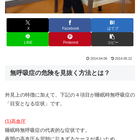
X
Facebook
はてブ
LINE
Pinterest
コピー
2014.04.06
2014.05.22
無呼吸症の危険を見抜く方法とは？
外見上の特徴に加えて、下記の４項目が睡眠時無呼吸症の
「目安となる症状」です。
(1)高血圧
睡眠時無呼吸症の代表的な症状です。
夜間の高血圧を翌朝に引きずるケースが多いため