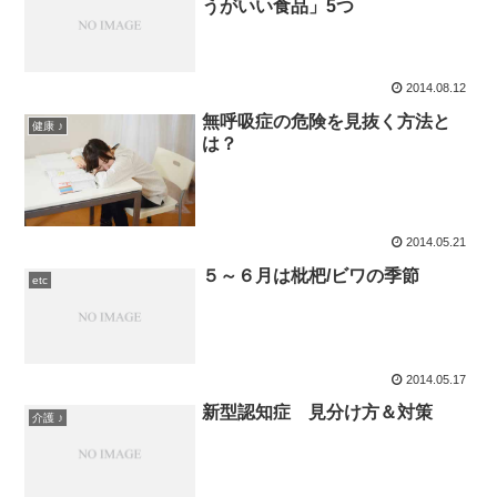
うがいい食品」5つ
2014.08.12
無呼吸症の危険を見抜く方法と
健康 ♪
は？
2014.05.21
５～６月は枇杷/ビワの季節
etc
2014.05.17
新型認知症 見分け方＆対策
介護 ♪