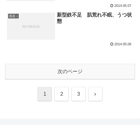
2014.05.07
新型鉄不足 肌荒れ不眠、うつ状
美容 ♪
態
2014.05.06
次のページ
次
1
2
3
へ