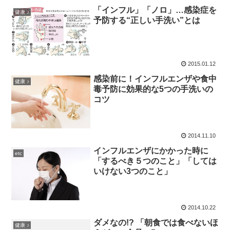
「インフル」「ノロ」…感染症を
健康 ♪
予防する“正しい手洗い”とは
2015.01.12
感染前に！インフルエンザや食中
健康 ♪
毒予防に効果的な5つの手洗いの
コツ
2014.11.10
インフルエンザにかかった時に
etc
「するべき５つのこと」「しては
いけない3つのこと」
2014.10.22
ダメなの!? 「朝食では食べないほ
健康 ♪